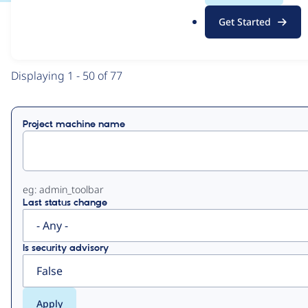
.
Get Started
o
View
Contribution Records
r
g
Primary
Displaying 1 - 50 of 77
tabs
Project machine name
eg: admin_toolbar
Last status change
Is security advisory