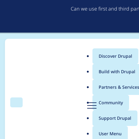
Can we use first and third pa
Discover Drupal
Main
Build with Drupal
menu
Home
vanessakovalsky
Partners & Service
Breadcrumb
D
Community
Search
Menu
r
Contribution records
u
Support Drupal
p
a
User Menu
l