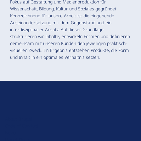
Fokus auf Gestaltung und Medienproduktion für
Wissenschaft, Bildung, Kultur und Soziales gegründet.
Kennzeichnend für unsere Arbeit ist die eingehende
Auseinandersetzung mit dem Gegenstand und ein
interdisziplinärer Ansatz. Auf dieser Grundlage
strukturieren wir Inhalte, entwickeln Formen und definieren
gemeinsam mit unseren Kunden den jeweiligen praktisch-
visuellen Zweck. Im Ergebnis entstehen Produkte, die Form
und Inhalt in ein optimales Verhältnis setzen.
D
r
u
About Drupal
p
Code of Conduct
a
News
l
Planet Drupal
.