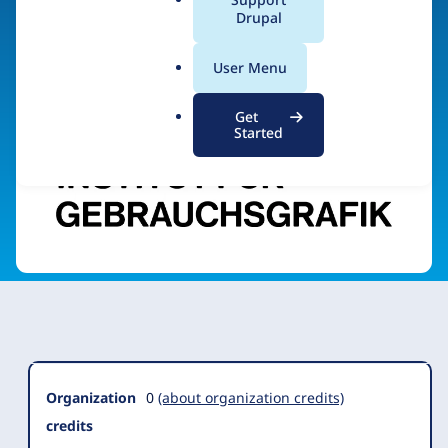
a
Drupal
l
.
Visit organization site
User Menu
o
r
Get
g
Started
Organization
Summary
Organization
0
(about organization credits)
credits